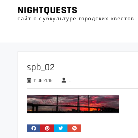
Промотать
NIGHTQUESTS
к
содержимому
сайт о субкультуре городских квестов
spb_02
11.06.2018
L