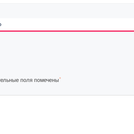
о
*
тельные поля помечены