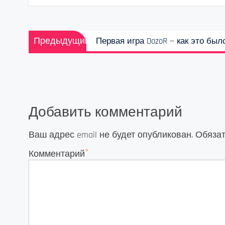
Навигация
Предыдущая
Предыдущий
Первая игра DozoR — как это был
по
запись:
записям
Добавить комментарий
Ваш адрес email не будет опубликован.
Обяза
*
Комментарий