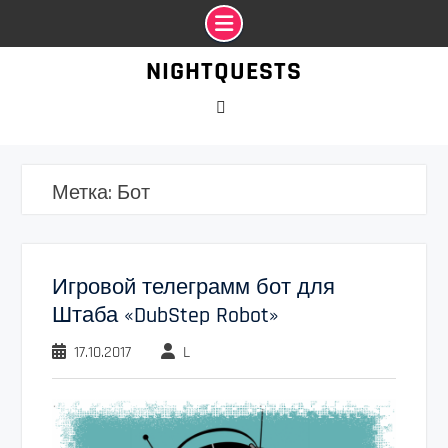
Промотать
NIGHTQUESTS
к
содержимому
VK
Метка:
Бот
Игровой телеграмм бот для
Штаба «DubStep Robot»
17.10.2017
L