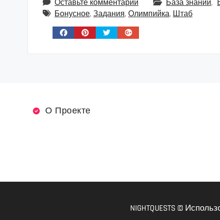
Оставьте комментарий
База знаний
,
Бонусное
,
Задания
,
Олимпийка
,
Штаб
О Проекте
NIGHTQUESTS © Использ