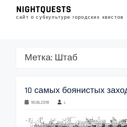
Промотать
NIGHTQUESTS
к
содержимому
сайт о субкультуре городских квестов
Метка:
Штаб
10 самых боянистых захо
18.06.2018
L