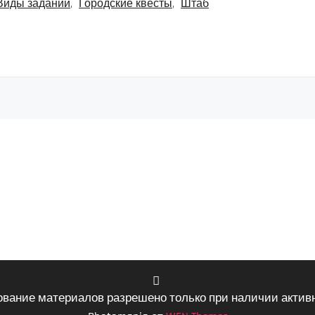
Виды заданий
,
Городские квесты
,
Штаб
ование материалов разрешено только при наличии активн
VK