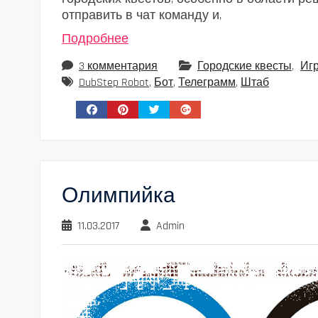
отправить в чат команду и,
Подробнее
3 комментария
Городские квесты
,
Иг
DubStep Robot
,
Бот
,
Телеграмм
,
Штаб
Олимпийка
11.03.2017
Admin