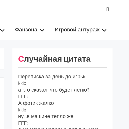
VK
Фанзона
Игровой антураж
Случайная цитата
Переписка за день до игры:
kkk:
а кто сказал, что будет легко?
ГГГ:
А фотик жалко
kkk:
ну…в машине тепло же
ГГГ: