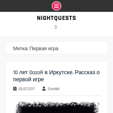
Промотать
NIGHTQUESTS
к
содержимому
VK
Метка:
Первая игра
10 лет DozoR в Иркутске. Рассказ о
первой игре
05.07.2017
Svetо4