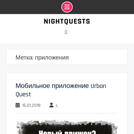
Промотать
NIGHTQUESTS
к
содержимому
VK
Метка:
приложения
Мобильное приложение Urban
Quest
16.01.2018
L