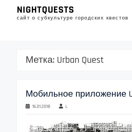
Промотать
NIGHTQUESTS
к
содержимому
сайт о субкультуре городских квестов
Метка:
Urban Quest
Мобильное приложение Ur
16.01.2018
L