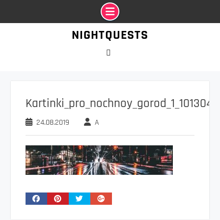
Промотать
NIGHTQUESTS
к
содержимому
VK
Kartinki_pro_nochnoy_gorod_1_1013043
24.08.2019
A