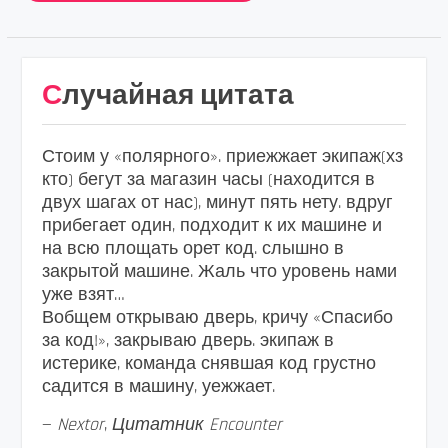
Случайная цитата
Стоим у «полярного». приежжает экипаж(хз
кто) бегут за магазин часы (находится в
двух шагах от нас), минут пять нету. вдруг
прибегает один, подходит к их машине и
на всю площать орет код. слышно в
закрытой машине. Жаль что уровень нами
уже взят…
Вобщем открываю дверь, кричу «Спасибо
за код!», закрываю дверь. экипаж в
истерике, команда снявшая код грустно
садится в машину, уежжает.
—
Nextor
,
Цитатник Encounter