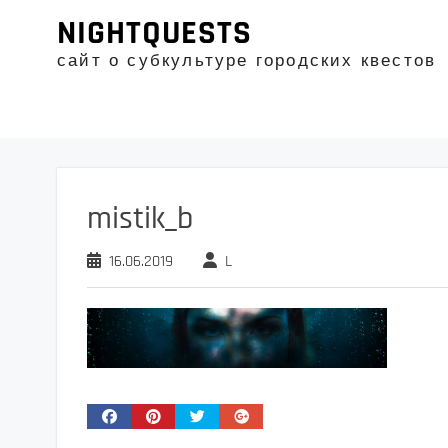
Промотать
NIGHTQUESTS
к
содержимому
сайт о субкультуре городских квестов
mistik_b
16.06.2019
L