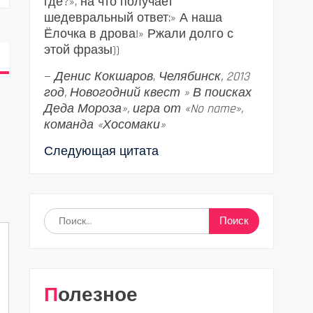
где?», на что получает
шедевральный ответ:» А наша
Ёлочка в дрова!» Ржали долго с
этой фразы))
—
Денис Кокшаров
,
Челябинск, 2013
год, Новогодний квест » В поисках
Деда Мороза», игра от «No name»,
команда «Хосомаки»
Следующая цитата
Найти:
Полезное