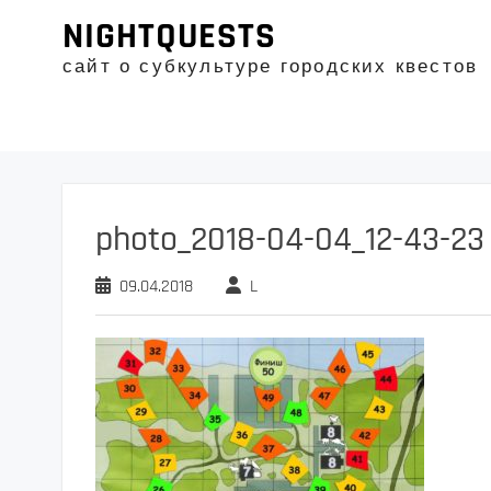
Промотать
NIGHTQUESTS
к
содержимому
сайт о субкультуре городских квестов
photo_2018-04-04_12-43-23
09.04.2018
L