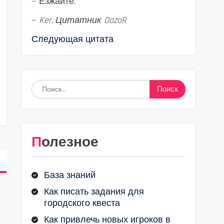
— Езжайте.
—
Ker
,
Цитатник DozoR
Следующая цитата
Найти:
Полезное
База знаний
Как писать задания для
городского квеста
Как привлечь новых игроков в