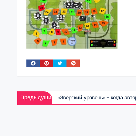
Навигация
Предыдущая
Предыдущий
«Зверский уровень» — когда авт
по
запись:
записям